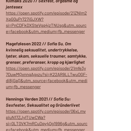
Klimaks 2020 //
Sexfest, orgasme og
jentesex
https://open.spotify.com/episode/21ZNIm2
XpG0uPr727iGJXW?
si=PnCDFkDXSteVgq4jzTNUsg&utm_sourc
e=facebook&utm_medium=fb_messenger
Magefølesen 2022 //
Sofia Su. Om
kvinnelig seksualitet, undertrykkelse,
lyster, skam, seksuelle traumer, samtykke,
grenser, preferanser, kropp og kjærlighet
https://open.spotify.com/episode/21mfe3y
7DuwMQxnnqAgxzu?si=K22AR9LLTwuOGF-
di8jGaQ&utm_source=facebook&utm_medi
um=fb_messenger
Hennings Verden 2021 //
Sofia Su:
Sexfester, Seksualitet og Gründerlivet
https://open.spotify.com/episode/06xLmv
pIuN17ZJylTUwCWa?
si=0LT0VK7mRCuDqy4Og1996g&utm_sourc
e=facebook&utm_medium=fb_messenger