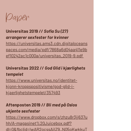
Paper
Universitas 2019 //
Sofia Su (27)
arrangerer sexfester for kvinner
https://universitas.ams3.cdn.digitaloceans
paces.com/media/pdf/7868a6d04aa411e9b
ef10242ac1c000a/universitas_2019-9.pdf
Universitas 2022 //
God Glid i kjærlighets
tempelet
https://www.universitas.no/identitet-
kjonn-kroppspositivisme/god-glid-i-
kjaerlighetstempelet/357493
Aftenposten 2019 //
Bli med på Oslos
ukjente sexfester
https://www.dropbox.com/s/zhzu8r3jj637u
hh/A-magasinet%20Juicebox.pdf?
dl=0&fbclid=IwAR2ocssAiIZ9_N05oKwkkuT