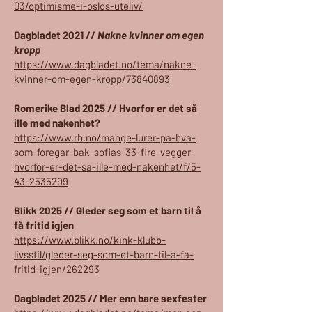
03/optimisme-i-oslos-uteliv/
Dagbladet 2021 //
Nakne kvinner om egen
kropp
https://www.dagbladet.no/tema/nakne-
kvinner-om-egen-kropp/73840893
Romerike Blad 2025 // Hvorfor er det så
ille med nakenhet?
https://www.rb.no/mange-lurer-pa-hva-
som-foregar-bak-sofias-33-fire-vegger-
hvorfor-er-det-sa-ille-med-nakenhet/f/5-
43-2535299
Blikk 2025 // Gleder seg som et barn til å
få fritid igjen
https://www.blikk.no/kink-klubb-
livsstil/gleder-seg-som-et-barn-til-a-fa-
fritid-igjen/262293
Dagbladet 2025 // Mer enn bare sexfester