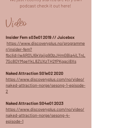
podcast check it out here!
Video
Insider Fem s03e01 2019 // Juicebox
https://www.discoveryplus.no/programme
r/insider-fem?
fbclid=IwAR01J6kVajjp90lzJHmGBia4iLTnL
7Sc8OYMqeYkL8ZUXzTH2fPKgqci8Xs
Naked Attraction S01e02 2020
https://www.discoveryplus.com/no/video/
naked-attraction-norge/sesong-1-episode-
2
Naked Attraction S04e01 2023
https://www.discoveryplus.com/no/video/
naked-attraction-norge/sesong-4-
episode-1