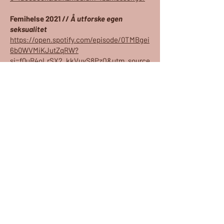
Femihelse 2021 //
Å utforske egen
seksualitet
https://open.spotify.com/episode/0TMBgei
6b0WVMiKJutZqRW?
si=f0uR4oLrSX2_kkVuvS8PzQ&utm_source
=facebook&utm_medium=fb_messenger&f
bclid=IwAR2Z3rpI89FLxCK4wDNSkwAsQn1
HmIFQNfx7e2vgHMDCeL5osadHV1oNqSU&
nd=1
RåKvinner 2021 // Shibari Sofia
https://soundcloud.com/elise-
ain/shibarisofia
Magefølesen 2024 // Sofia Su. Sexuality,
spirituality, energy, witching,
sexual
safety, trust issues, boundaries,
consent, tantra....
https://open.spotify.com/episode/4YOo9V
51PuODMZldZg4dfr?si=-eihwqMDTK-vMEi3-