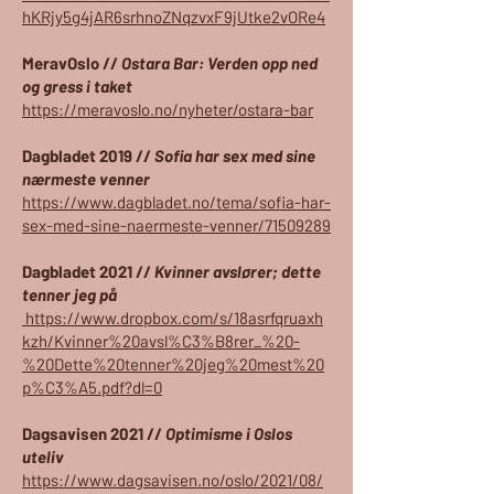
hKRjy5g4jAR6srhnoZNqzvxF9jUtke2vORe4
MeravOslo //
Ostara Bar: Verden opp ned
og gress i taket
https://meravoslo.no/nyheter/ostara-bar
Dagbladet 2019 //
Sofia har sex med sine
nærmeste venner
https://www.dagbladet.no/tema/sofia-har-
sex-med-sine-naermeste-venner/71509289
Dagbladet 2021 //
Kvinner avslører; dette
tenner jeg på
https://www.dropbox.com/s/18asrfqruaxh
kzh/Kvinner%20avsl%C3%B8rer_%20-
%20Dette%20tenner%20jeg%20mest%20
p%C3%A5.pdf?dl=0
Dagsavisen 2021 //
Optimisme i Oslos
uteliv
https://www.dagsavisen.no/oslo/2021/08/