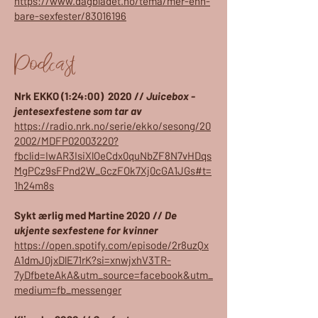
https://www.dagbladet.no/tema/mer-enn-
bare-sexfester/83016196
Podcast
Nrk EKKO (1:24:00) 2020 //
Juicebox -
jentesexfestene som tar av
https://radio.nrk.no/serie/ekko/sesong/20
2002/MDFP02003220?
fbclid=IwAR3IsiXlOeCdx0quNbZF8N7vHDqs
MgPCz9sFPnd2W_GczFOk7Xj0cGA1JGs#t=
1h24m8s
Sykt ærlig med Martine 2020 //
De
ukjente sexfestene for kvinner
https://open.spotify.com/episode/2r8uzQx
A1dmJ0jxDlE71rK?si=xnwjxhV3TR-
7yDfbeteAkA&utm_source=facebook&utm_
medium=fb_messenger